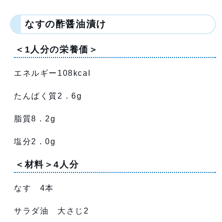
なすの酢醤油漬け
＜1人分の栄養価＞
エネルギー108kcal
たんぱく質2．6g
脂質8．2g
塩分2．0g
＜材料＞4人分
なす 4本
サラダ油 大さじ2