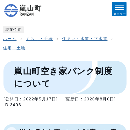
メニュー
現在位置
ホーム
くらし・手続
住まい・水道・下水道
住宅・土地
嵐山町空き家バンク制度
について
[公開日：
2022年5月17日
]
[更新日：
2026年8月6日
]
ID:3403