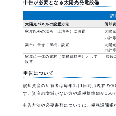
申告が必要となる太陽光発電設備
設
太陽光パネルの設置方法
償却
家屋以外の場所（土地等）に設置
太陽
力計
架台に乗せて屋根に設置
太陽
力計
家屋に一体の建材（屋根資材等）として
接続
設置
申告について
償却資産の所有者は毎年1月1日時点現在の
す。資産の増減がない方や課税標準額が150
申告方法や必要書類については、税務課課税