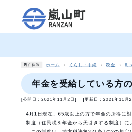
ホーム
くらし・手続
税金
町
現在位置
年金を受給している方の
[公開日：
2021年11月2日
]
[更新日：
2021年11月
4月1日現在、65歳以上の方で年金の所得に
制度（住民税を年金から天引きする制度）に
この制度は、地方税法第321条7の2の規