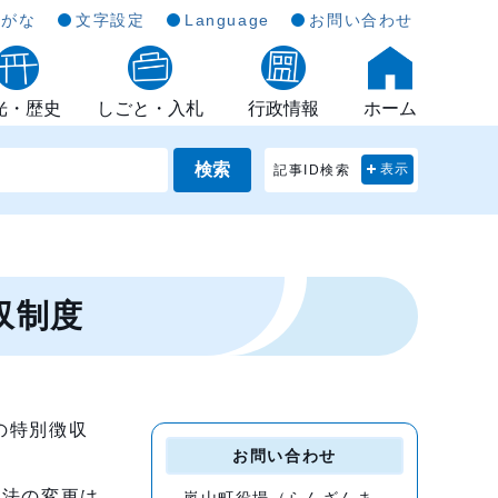
らがな
文字設定
Language
お問い合わせ
光・歴史
しごと・入札
行政情報
ホーム
検索
記事ID検索
表示
収制度
の特別徴収
お問い合わせ
方法の変更は