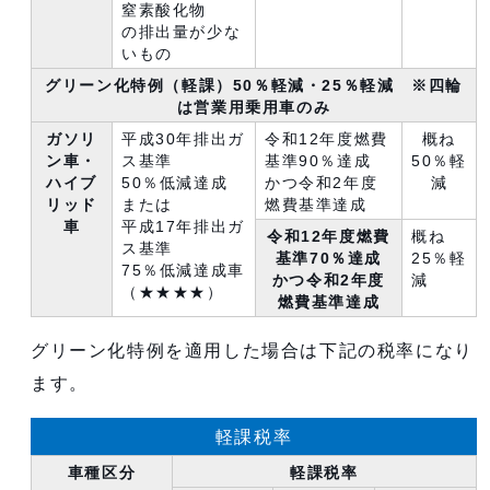
窒素酸化物
の排出量が少な
いもの
グリーン化特例（軽課）50％軽減・25％軽減 ※四輪
は営業用乗用車のみ
ガソリ
平成30年排出ガ
令和12年度燃費
概ね
ン車・
ス基準
基準90％達成
50％軽
ハイブ
50％低減達成
かつ令和2年度
減
リッド
または
燃費基準達成
車
平成17年排出ガ
令和12年度燃費
概ね
ス基準
基準70％達成
25％軽
75％低減達成車
かつ令和2年度
減
（★★★★）
燃費基準達成
グリーン化特例を適用した場合は下記の税率になり
ます。
軽課税率
車種区分
軽課税率