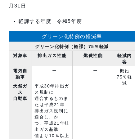
月31日
軽課する年度：令和5年度
グリーン化特例の軽減率
グリーン化特例（軽課）75％軽減
対象車
排出ガス性能
燃費性能
軽減内
容
電気自
ー
ー
概ね
動車
75％軽
減
天然ガ
平成30年排出ガ
ス
ス規制に
自動車
適合するものま
たは平成21年
排出ガス規制に
適合し、か
つ、平成21年排
出ガス基準
値より10％以上