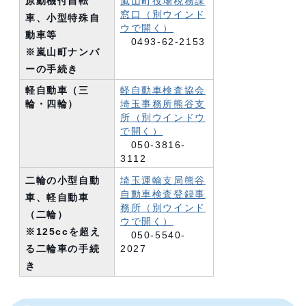
原動機付自転
嵐山町役場税務課
窓口
（別ウインド
車、小型特殊自
ウで開く）
動車等
0493-62-2153
※嵐山町ナンバ
ーの手続き
軽自動車（三
軽自動車検査協会
輪・四輪）
埼玉事務所熊谷支
所
（別ウインドウ
で開く）
050-3816-
3112
二輪の小型自動
埼玉運輸支局熊谷
自動車検査登録事
車、軽自動車
務所
（別ウインド
（二輪）
ウで開く）
※125ccを超え
050-5540-
る二輪車の手続
2027
き