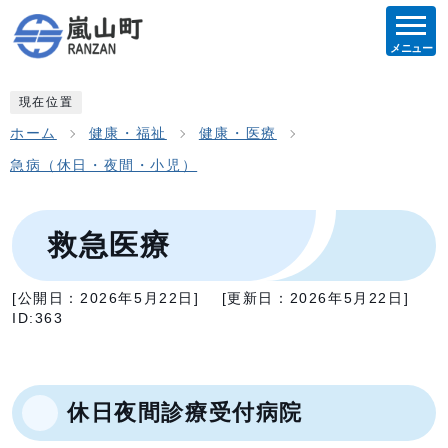
メニュー
現在位置
ホーム
健康・福祉
健康・医療
急病（休日・夜間・小児）
救急医療
[公開日：
2026年5月22日
]
[更新日：
2026年5月22日
]
ID:363
休日夜間診療受付病院