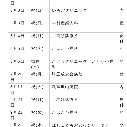
日
5月3日
祝(日)
いちごクリニック
内
5月3日
祝(日)
中村産婦人科
産
5月4日
祝(月)
川島領診療所
皮
科
5月5日
祝(火)
たばた小児科
小
5月6日
振休
こどもクリニック いとう小児
小
(水)
科
7月20
祝(月)
埼玉成恵会病院
整
日
8月11
祝(火)
武蔵嵐山病院
内
日
9月21
祝(月)
川島領診療所
皮
日
科
9月22
祝(火)
たばた小児科
小
日
9月23
祝(水)
ほしこどもおとなクリニック
小