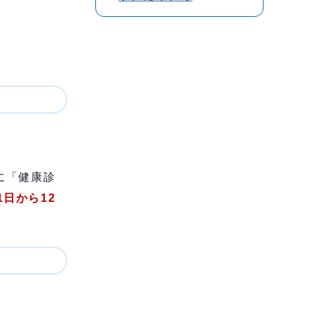
）
。
「健康診
1日から12