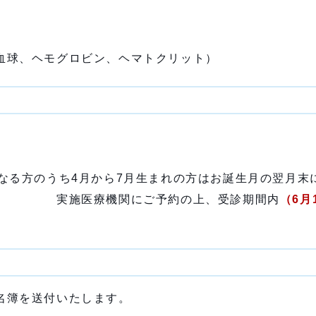
血
グロビン、ヘマトクリット）
す
月から7月生まれの方はお誕生月の翌月末に
 実施医療機関にご予約の上、受診期間内
（6月
名簿を送付いたします。