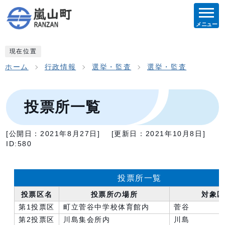
メニュー
現在位置
ホーム
行政情報
選挙・監査
選挙・監査
投票所一覧
[公開日：
2021年8月27日
]
[更新日：
2021年10月8日
]
ID:580
投票所一覧
投票区名
投票所の場所
対象
第1投票区
町立菅谷中学校体育館内
菅谷
第2投票区
川島集会所内
川島