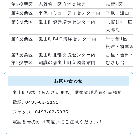
第3投票区
志賀第二区自治会館内
志賀2区
第4投票区
平沢コミュニティセンター内
平沢・遠山・
第5投票区
嵐山町健康増進センター内
志賀1区・広
太郎丸
第6投票区
嵐山町B&G海洋センター内
千手堂1区・
根岸・将軍沢
第7投票区
嵐山町北部交流センター内
古里・吉田・
第8投票区
知識の森嵐山町立図書館内
むさし台
お問い合わせ
嵐山町役場（らんざんまち）選挙管理委員会事務局
電話: 0493-62-2151
ファクス: 0493-62-5935
電話番号のかけ間違いにご注意ください！