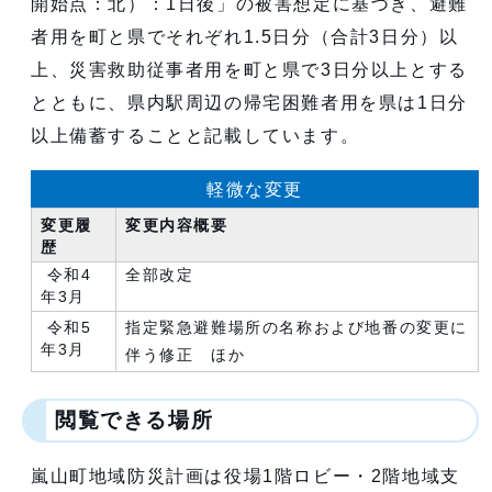
開始点：北）：1日後」の被害想定に基づき、避難
者用を町と県でそれぞれ1.5日分（合計3日分）以
上、災害救助従事者用を町と県で3日分以上とする
とともに、県内駅周辺の帰宅困難者用を県は1日分
以上備蓄することと記載しています。
軽微な変更
変更履
変更内容概要
歴
令和4
全部改定
年3月
令和5
指定緊急避難場所の名称および地番の変更に
年3月
伴う修正 ほか
閲覧できる場所
嵐山町地域防災計画は役場1階ロビー・2階地域支