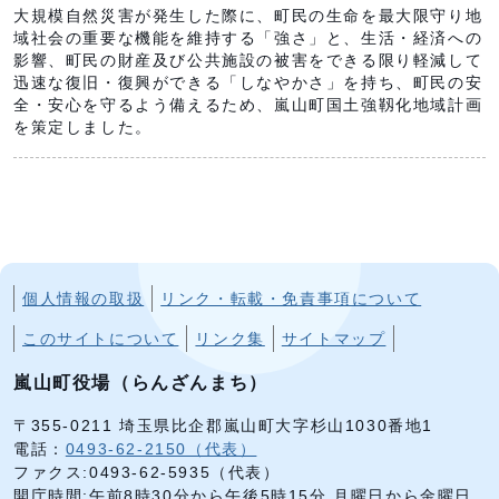
大規模自然災害が発生した際に、町民の生命を最大限守り地
域社会の重要な機能を維持する「強さ」と、生活・経済への
影響、町民の財産及び公共施設の被害をできる限り軽減して
迅速な復旧・復興ができる「しなやかさ」を持ち、町民の安
全・安心を守るよう備えるため、嵐山町国土強靱化地域計画
を策定しました。
個人情報の取扱
リンク・転載・免責事項について
このサイトについて
リンク集
サイトマップ
嵐山町役場（らんざんまち）
〒355-0211 埼玉県比企郡嵐山町大字杉山1030番地1
電話：
0493-62-2150（代表）
ファクス:0493-62-5935（代表）
開庁時間:午前8時30分から午後5時15分 月曜日から金曜日