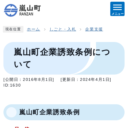
メニュー
ホーム
しごと・入札
企業支援
現在位置
嵐山町企業誘致条例につ
いて
[公開日：
2016年8月1日
]
[更新日：
2024年4月1日
]
ID:1630
嵐山町企業誘致条例