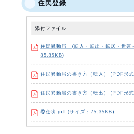
住民登録
添付ファイル
住民異動届 (転入・転出・転居・世帯
85.85KB)
住民異動届の書き方（転入） (PDF形式、
住民異動届の書き方（転出） (PDF形式、
委任状.pdf (サイズ：75.35KB)