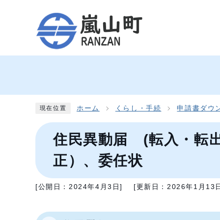
ホーム
くらし・手続
申請書ダウ
現在位置
住民異動届 (転入・転
正）、委任状
[公開日：
2024年4月3日
]
[更新日：
2026年1月13