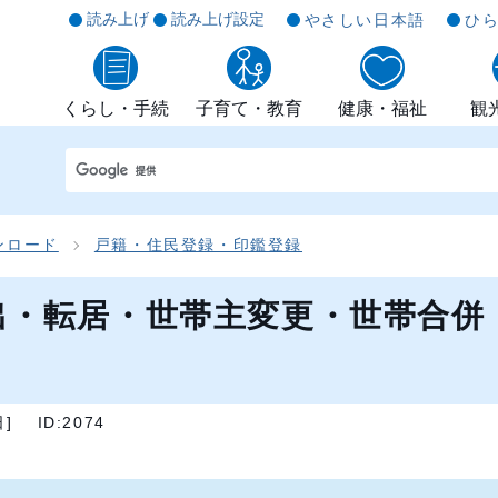
読み上げ
読み上げ設定
やさしい日本語
ひ
くらし・手続
子育て・教育
健康・福祉
観
ンロード
戸籍・住民登録・印鑑登録
出・転居・世帯主変更・世帯合併
日
]
ID:2074