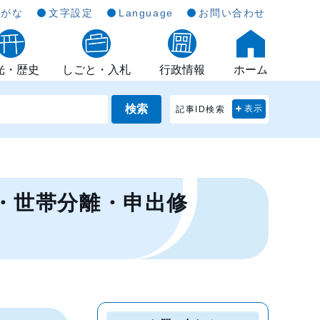
らがな
文字設定
Language
お問い合わせ
光・歴史
しごと・入札
行政情報
ホーム
検索
記事ID検索
表示
・世帯分離・申出修