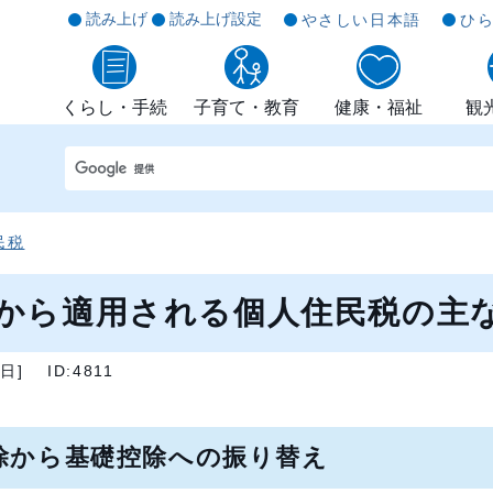
読み上げ
読み上げ設定
やさしい日本語
ひ
くらし・手続
子育て・教育
健康・福祉
観
民税
度）から適用される個人住民税の主
2日
]
ID:4811
除から基礎控除への振り替え