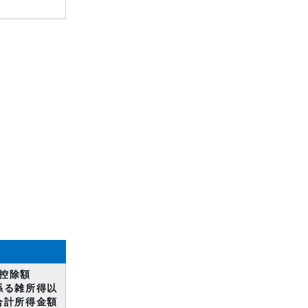
控除額
係る雑所得以
合計所得金額