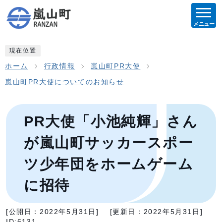
メニュー
現在位置
ホーム
行政情報
嵐山町PR大使
嵐山町PR大使についてのお知らせ
PR大使「小池純輝」さん
が嵐山町サッカースポー
ツ少年団をホームゲーム
に招待
[公開日：
2022年5月31日
]
[更新日：
2022年5月31日
]
ID:6131