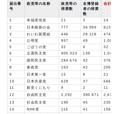
届出番
政党等の名称
政党等の
名簿登録
合計
号
得票数
者の得票
数
1
幸福実現党
21
3
24
2
日本維新の会
777
36.999
813.
3
れいわ新選組
446
28.128
474.
4
公明党
957
48
1,00
5
ごぼうの党
32
0
32
6
立憲民主党
905.323
139
1,04
7
国民民主党
284.676
92
376.
8
参政党
163
42
205
9
日本第一党
15
6
21
10
日本共産党
629
37
666
11
新党くにもり
9
2
11
12
自由民主党
2,292
380.871
2,67
13
社会民主党
190
45
235
14
NHK党
115
41
156