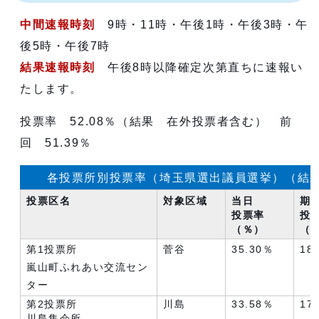
中間速報時刻
9時・11時・午後1時・午後3時・午
後5時・午後7時
結果速報時刻
午後8時以降確定次第直ちに速報い
たします。
投票率 52.08％（結果 在外投票者含む） 前
回 51.39％
各投票所別投票率（埼玉県選出議員選挙）（結
投票区名
対象区域
当日
期
投票率
投
（％）
（
第1投票所
菅谷
35.30％
18
嵐山町ふれあい交流セン
ター
第2投票所
川島
33.58％
17
川島集会所