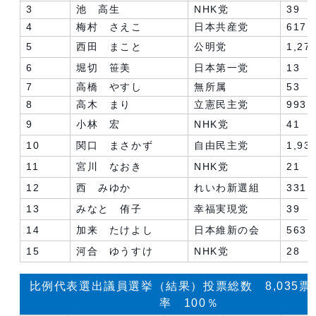
3
池 高生
NHK党
39
4
梅村 さえこ
日本共産党
617
5
西田 まこと
公明党
1,27
6
堀切 笹美
日本第一党
13
7
高橋 やすし
無所属
53
8
高木 まり
立憲民主党
993
9
小林 宏
NHK党
41
10
関口 まさかず
自由民主党
1,93
11
宮川 なおき
NHK党
21
12
西 みゆか
れいわ新選組
331
13
みなと 侑子
幸福実現党
39
14
加来 たけよし
日本維新の会
563
15
河合 ゆうすけ
NHK党
28
比例代表選出議員選挙（結果）投票総数 8,035票
率 100％