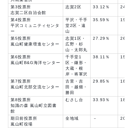
第3投票所
志賀2区
33.12％
24
志賀二区自治会館
第4投票所
平沢・千手
35.59％
19
平沢コミュニティセンタ
堂2区・遠
ー
山
第5投票所
志賀1区・
27.29％
26
嵐山町健康増進センター
広野・杉
山・太郎丸
第6投票所
千手堂1
38.11％
15
嵐山町B&G海洋センター
区・鎌形・
大蔵・根
岸・将軍沢
第7投票所
古里・吉
29.85％
18
嵐山町北部交流センター
田・越畑・
勝田
第8投票所
むさし台
33.93％
18
知識の森 嵐山町立図書
館
期日前投票所
全地域
－
20
嵐山町役場