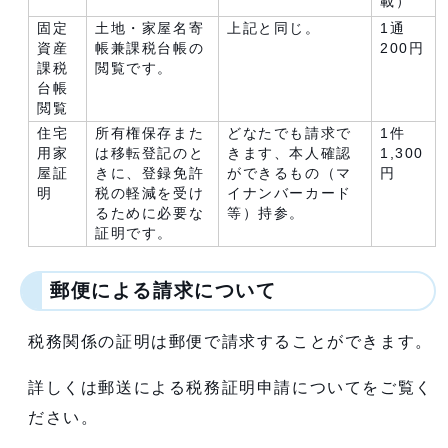
載）
固定
土地・家屋名寄
上記と同じ。
1通
資産
帳兼課税台帳の
200円
課税
閲覧です。
台帳
閲覧
住宅
所有権保存また
どなたでも請求で
1件
用家
は移転登記のと
きます、本人確認
1,300
屋証
きに、登録免許
ができるもの（マ
円
明
税の軽減を受け
イナンバーカード
るために必要な
等）持参。
証明です。
郵便による請求について
税務関係の証明は郵便で請求することができます。
詳しくは郵送による税務証明申請についてをご覧く
ださい。