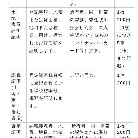
参。
土
登記事項、地積
所有者、同一世帯
1枚
地・
または床面積、
の親族、委任状を
200円
家屋
地目または種
持参した方。本人
（1枚
評価
類・用途、構造
確認ができるもの
につき
証明
および評価額を
（マイナンバーカ
5筆
証明します。
ード等）持参。
（棟）
まで記
載）
課税
固定資産税台帳
上記と同じ。
1件
証明
に登録されてい
200円
(土
る課税標準額、
地・
税額を証明しま
家
屋・
す。
償却
資産)
資産
納税義務者、地
所有者、同一世帯
1枚
証明
番、地目、地積
の親族または委任
200円