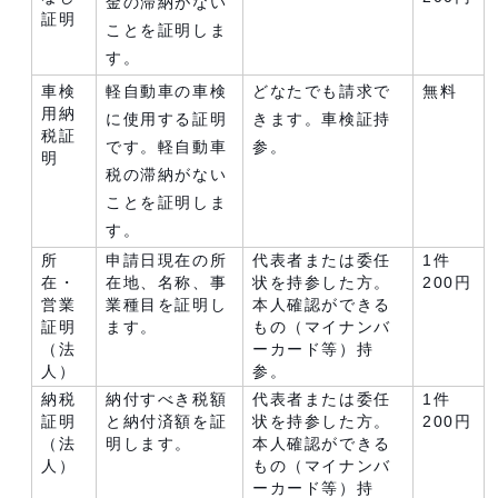
金の滞納がない
証明
ことを証明しま
す。
車検
軽自動車の車検
どなたでも請求で
無料
用納
に使用する証明
きます。車検証持
税証
です。軽自動車
参。
明
税の滞納がない
ことを証明しま
す。
所
申請日現在の所
代表者または委任
1件
在・
在地、名称、事
状を持参した方。
200円
営業
業種目を証明し
本人確認ができる
証明
ます。
もの（マイナンバ
（法
ーカード等）持
人）
参。
納税
納付すべき税額
代表者または委任
1件
証明
と納付済額を証
状を持参した方。
200円
（法
明します。
本人確認ができる
人）
もの（マイナンバ
ーカード等）持