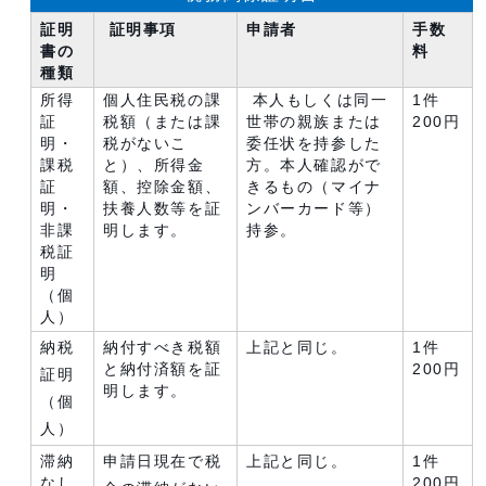
証明
証明事項
申請者
手数
書の
料
種類
所得
個人住民税の課
本人もしくは同一
1件
証
税額（または課
世帯の親族または
200円
明・
税がないこ
委任状を持参した
課税
と）、所得金
方。本人確認がで
証
額、控除金額、
きるもの（マイナ
明・
扶養人数等を証
ンバーカード等）
非課
明します。
持参。
税証
明
（個
人）
納税
納付すべき税額
上記と同じ。
1件
と納付済額を証
200円
証明
明します。
（個
人）
滞納
申請日現在で税
上記と同じ。
1件
なし
200円