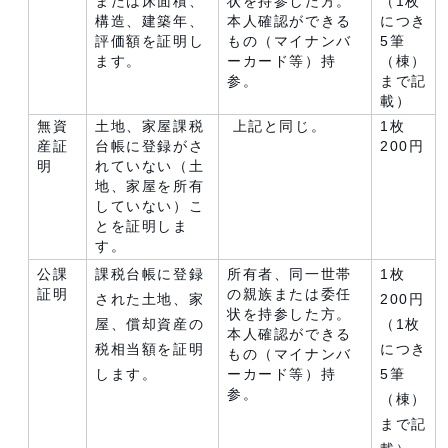
または床面積、
状を持参した方。
（1枚
構造、建築年、
本人確認ができる
につき
評価額を証明し
もの（マイナンバ
5筆
ます。
ーカード等）持
（棟）
参。
まで記
載）
無資
土地、家屋課税
上記と同じ。
1枚
産証
台帳に登録がさ
200円
明
れていない（土
地、家屋を所有
していない）こ
とを証明しま
す。
公課
課税台帳に登録
所有者、同一世帯
1枚
証明
の親族または委任
された土地、家
200円
状を持参した方。
屋、償却資産の
（1枚
本人確認ができる
税相当額を証明
につき
もの（マイナンバ
します。
ーカード等）持
5筆
参。
（棟）
まで記