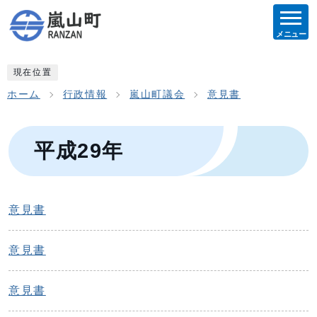
メニュー
現在位置
ホーム
行政情報
嵐山町議会
意見書
平成29年
意見書
意見書
意見書