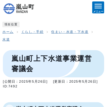
メニュー
現在位置
ホーム
くらし・手続
住まい・水道・下水道
水道
嵐山町上下水道事業運営
審議会
[公開日：
2025年5月26日
]
[更新日：
2025年5月26日
]
ID:7492