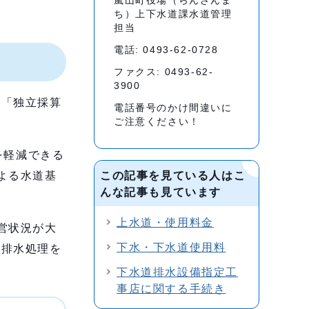
嵐山町役場（らんざんま
ち）上下水道課水道管理
担当
電話: 0493-62-0728
ファクス: 0493-62-
3900
て「独立採算
電話番号のかけ間違いに
ご注意ください！
を軽減できる
よる水道基
この記事を見ている人はこ
んな記事も見ています
上水道・使用料金
営状況が大
下水・下水道使用料
な排水処理を
下水道排水設備指定工
事店に関する手続き