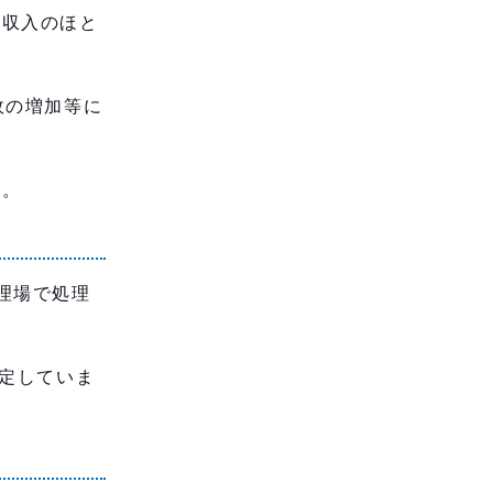
の収入のほと
故の増加等に
す。
理場で処理
予定していま