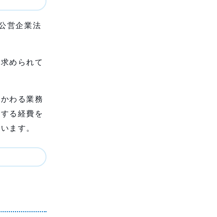
公営企業法
も求められて
かかわる業務
要する経費を
ています。