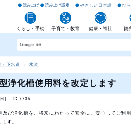
読み上げ
読み上げ設定
やさしい日本語
ひ
くらし・手続
子育て・教育
健康・福祉
観
道・下水道
水道
型浄化槽使用料を改定します
2日
]
ID:7735
道及び浄化槽を、将来にわたって安全に、安心してご利
します。