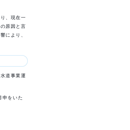
より、現在一
故の原因と言
影響により、
下水道事業運
答申をいた