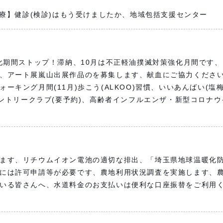
治療】健診(検診)はもう受けましたか、地域包括支援センター
強化期間ストップ！滞納、10月は不正軽油撲滅対策強化月間です
、アート展嵐山出展作品のを募集します、献血にご協力くださ
キング月間(11月)歩こう(ALKOO)習慣、いいあんばい(塩
カントリークラブ(要予約)、高齢者インフルエンザ・新型コロナ
ます、リチウムイオン電池の適切な排出、「埼玉県地球温暖化
には許可申請等が必要です、農地利用状況調査を実施します、
いる皆さんへ、水道料金のお支払いは便利な口座振替をご利用