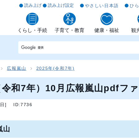
読み上げ
読み上げ設定
やさしい日本語
ひ
くらし・手続
子育て・教育
健康・福祉
観
広報嵐山
2025年(令和7年)
（令和7年）10月広報嵐山pdfフ
9日
]
ID:7736
嵐山