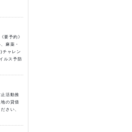
、《要予約》
い、麻薬・
梅)チャレン
ウイルス予防
防止活動推
農地の貸借
ください、