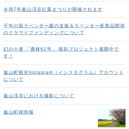
令和7年嵐山渓谷紅葉まつりが開催されます
千年の苑ラベンダー園の支援＆ラベンダー新商品開発
のクラウドファンディングについて
幻の小麦 「農林61号」 復刻プロジェクト展開中で
す！
嵐山町観光Instagram（インスタグラム）アカウント
について
嵐山渓谷における撮影について
嵐山町桜情報