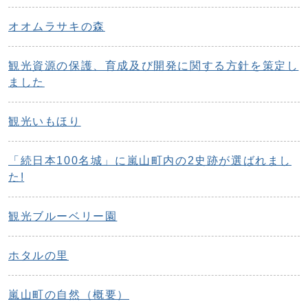
オオムラサキの森
観光資源の保護、育成及び開発に関する方針を策定し
ました
観光いもほり
「続日本100名城」に嵐山町内の2史跡が選ばれまし
た!
観光ブルーベリー園
ホタルの里
嵐山町の自然（概要）